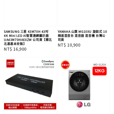
SAMSUNG 三星 43M70H 43吋
YAMAHA 山葉 MG10XU 旋鈕式 10
4K Mini LED AI智慧連網顯示器
頻道混音台 混音器 混音機 台灣公
UA43M70HAXXZW 公司貨【贈北
司貨
北基基本安裝】
Regular
NT$ 10,900
Regular
NT$ 16,900
price
price