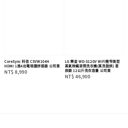
CoreSync 科信 CSVW104H
LG 樂金 WD-S12GV WiFi極窄美型
HDMI 1進4出電視牆拼接器 公司貨
蒸氣除蟎滾筒洗衣機(蒸洗脫烘) 星
辰銀 12公斤洗衣容量 公司貨
Regular
NT$ 8,990
Regular
NT$ 46,900
price
price