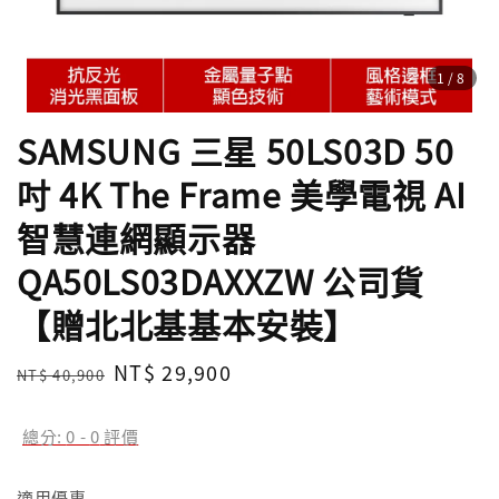
1
/8
SAMSUNG 三星 50LS03D 50
吋 4K The Frame 美學電視 AI
智慧連網顯示器
QA50LS03DAXXZW 公司貨
【贈北北基基本安裝】
Regular
Sale
NT$ 29,900
NT$ 40,900
售完
price
price
總分:
0
-
0
評價
適用優惠