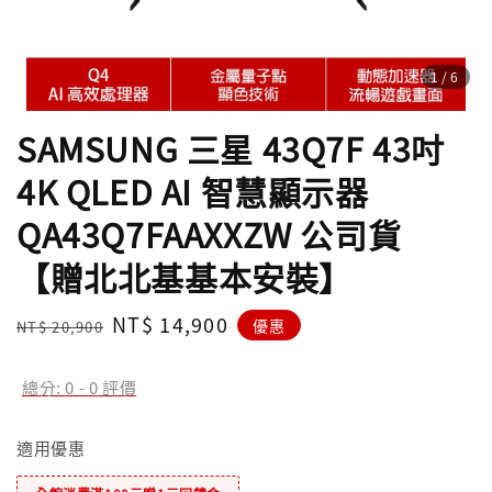
1
/6
SAMSUNG 三星 43Q7F 43吋
4K QLED AI 智慧顯示器
QA43Q7FAAXXZW 公司貨
【贈北北基基本安裝】
Regular
Sale
NT$ 14,900
優惠
NT$ 20,900
price
price
總分:
0
-
0
評價
適用優惠