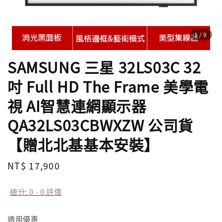
1
/9
SAMSUNG 三星 32LS03C 32
吋 Full HD The Frame 美學電
視 AI智慧連網顯示器
QA32LS03CBWXZW 公司貨
【贈北北基基本安裝】
Regular
NT$ 17,900
price
總分:
0
-
0
評價
適用優惠