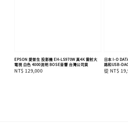
EPSON 愛普生 投影機 EH-LS970W 真4K 雷射大
日本 I-O DA
電視 白色 4000流明 BOSE音響 台灣公司貨
路和USB-D
Regular
NT$ 129,000
Regular
從
NT$ 19,
price
price