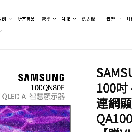
案例
所有商品
電視
冰箱
洗衣機
音響
耳
SAMS
100吋 
連網顯
QA10