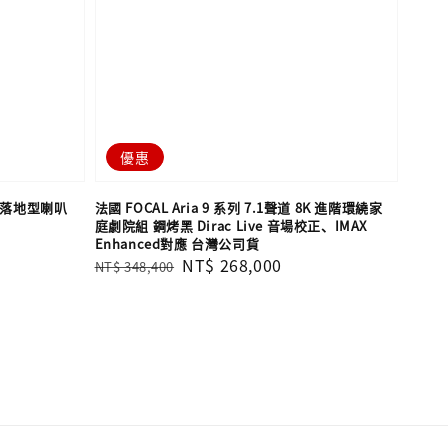
優惠
936 落地型喇叭
法國 FOCAL Aria 9 系列 7.1聲道 8K 進階環繞家
庭劇院組 鋼烤黑 Dirac Live 音場校正、IMAX
Enhanced對應 台灣公司貨
Regular
Sale
NT$ 268,000
NT$ 348,400
price
price