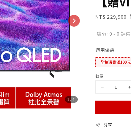
【贈V
Regular
NT$ 229,900
price
總分:
0
-
0
評價
適用優惠
全館消費滿100
數量
1
/6
分享