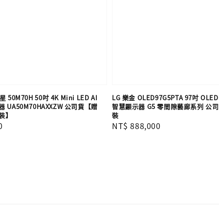
 50M70H 50吋 4K Mini LED AI
LG 樂金 OLED97G5PTA 97吋 OLED 
UA50M70HAXXZW 公司貨【贈
智慧顯示器 G5 零間隙藝廊系列 公
裝】
裝
0
Regular
NT$ 888,000
price