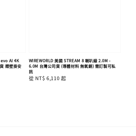
evo AI 4K
WIREWORLD 美國 STREAM 8 喇叭線 2.0M -
司貨 贈壁掛安
6.0M 台灣公司貨 (導體材料 無氧銅) 需訂製可私
訊
Regular
從
NT$ 6,110
起
price