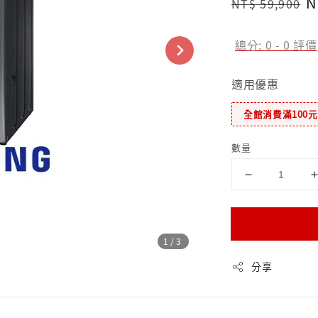
Regular
S
N
NT$ 59,900
price
p
總分:
0
-
0
評價
適用優惠
全館消費滿100
數量
1
/3
分享