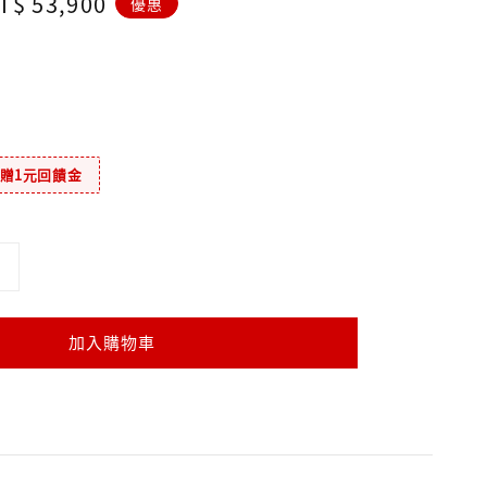
ale
T$ 53,900
優惠
rice
元贈1元回饋金
加入購物車