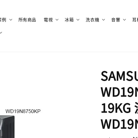
案例
所有商品
電視
冰箱
洗衣機
音響
耳
SAMS
WD19
19KG
WD19