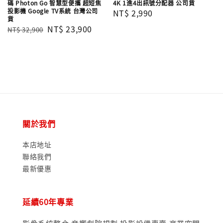
碼 Photon Go 智慧型便攜 超短焦
4K 1進4出訊號分配器 公司貨
投影機 Google TV系統 台灣公司
Regular
NT$ 2,990
貨
price
Regular
Sale
NT$ 23,900
NT$ 32,900
price
price
關於我們
本店地址
聯絡我們
最新優惠
延續60年專業