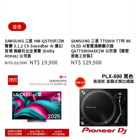
優惠
SAMSUNG 三星 HW-QS700F/ZW
SAMSUNG 三星 77S90H 77吋 4K
聲霸 3.1.2 Ch Soundbar AI 魔幻
OLED AI智慧連網顯示器
音場 無線杜比全景聲 (Dolby
QA77S90HAXXZW 公司貨【贈壁
Atmos) 公司貨
掛施工安裝】
Regular
Sale
NT$ 19,900
Regular
NT$ 129,900
NT$ 22,900
price
price
price