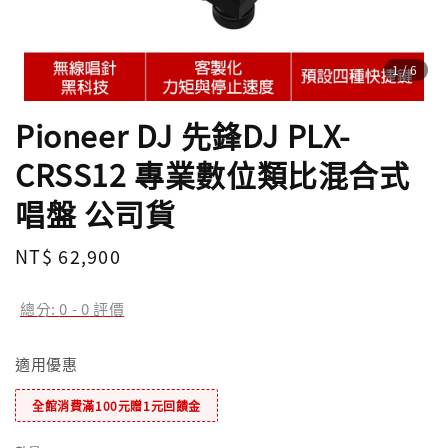
1
/6
Pioneer DJ 先鋒DJ PLX-
CRSS12 專業數位類比混合式
唱盤 公司貨
Regular
NT$ 62,900
price
總分:
0
-
0
評價
適用優惠
全館消費滿100元贈1元回饋金