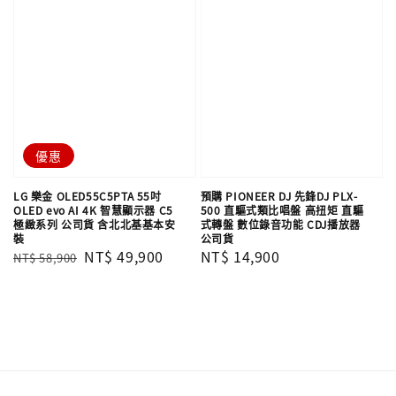
優惠
LG 樂金 OLED55C5PTA 55吋
預購 PIONEER DJ 先鋒DJ PLX-
OLED evo AI 4K 智慧顯示器 C5
500 直驅式類比唱盤 高扭矩 直驅
極緻系列 公司貨 含北北基基本安
式轉盤 數位錄音功能 CDJ播放器
裝
公司貨
Regular
Sale
NT$ 49,900
Regular
NT$ 14,900
NT$ 58,900
price
price
price