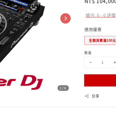
Regular
NT$ 104,00
price
總分:
0
-
0
評價
適用優惠
全館消費滿100
數量
1
/6
分享