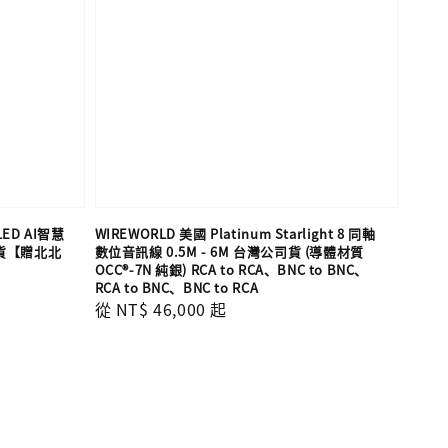
LED AI智慧
WIREWORLD 美國 Platinum Starlight 8 同軸
司貨【贈北北
數位音訊線 0.5M - 6M 台灣公司貨 (導體材質
OCC®-7N 純銀) RCA to RCA、BNC to BNC、
RCA to BNC、BNC to RCA
Regular
從
NT$ 46,000
起
price