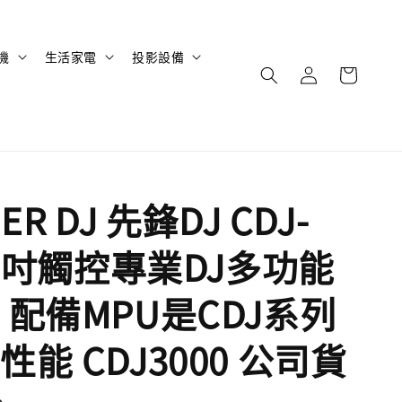
機
生活家電
投影設備
ER DJ 先鋒DJ CDJ-
0 9吋觸控專業DJ多功能
 配備MPU是CDJ系列
能 CDJ3000 公司貨