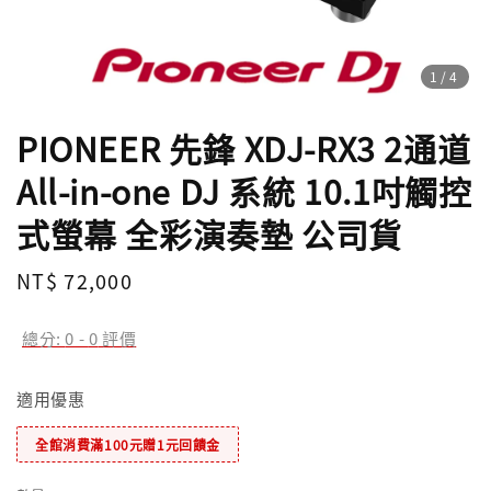
1
/4
PIONEER 先鋒 XDJ-RX3 2通道
All-in-one DJ 系統 10.1吋觸控
式螢幕 全彩演奏墊 公司貨
Regular
NT$ 72,000
price
總分:
0
-
0
評價
適用優惠
全館消費滿100元贈1元回饋金