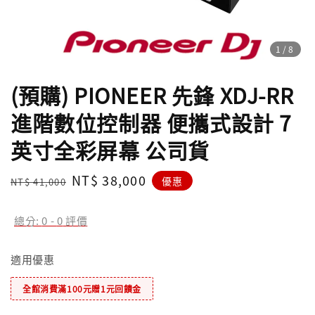
1
/8
(預購) PIONEER 先鋒 XDJ-RR
進階數位控制器 便攜式設計 7
英寸全彩屏幕 公司貨
Regular
Sale
NT$ 38,000
優惠
NT$ 41,000
price
price
總分:
0
-
0
評價
適用優惠
全館消費滿100元贈1元回饋金