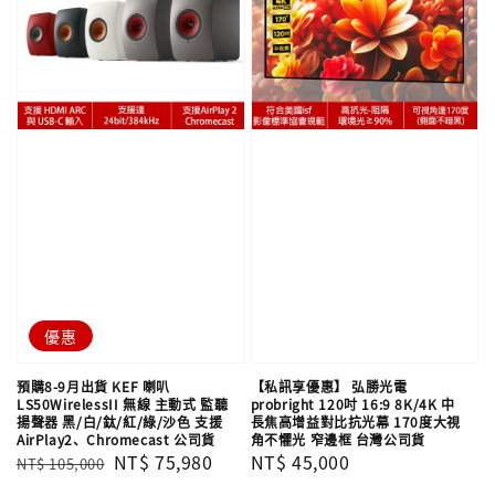
優惠
預購8-9月出貨 KEF 喇叭
【私訊享優惠】 弘勝光電
LS50WirelessII 無線 主動式 監聽
probright 120吋 16:9 8K/4K 中
揚聲器 黑/白/鈦/紅/綠/沙色 支援
長焦高增益對比抗光幕 170度大視
AirPlay2、Chromecast 公司貨
角不懼光 窄邊框 台灣公司貨
Regular
Sale
NT$ 75,980
Regular
NT$ 45,000
NT$ 105,000
price
price
price