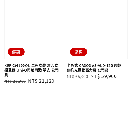
優惠
優惠
KEF Ci4100QL 工程安裝 崁入式
卡色式 CASOS AS-ALD-120 超短
揚聲器 Uni-Q同軸同點 單支​​​​​​​ 公司
焦抗光電動張力幕 公司貨
貨
Regular
Sale
NT$ 59,900
NT$ 65,000
Regular
Sale
NT$ 21,120
NT$ 23,900
price
price
price
price