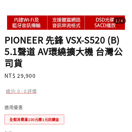
1
/4
PIONEER 先鋒 VSX-S520 (B)
5.1聲道 AV環繞擴大機 台灣公
司貨
Regular
NT$ 29,900
price
總分:
0
-
0
評價
適用優惠
全館消費滿100元贈1元回饋金