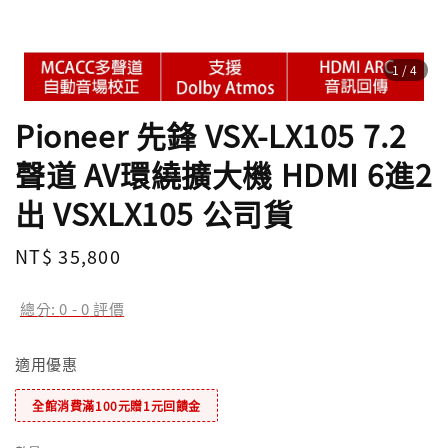
1
/4
Pioneer 先鋒 VSX-LX105 7.2
聲道 AV環繞擴大機 HDMI 6進2
出 VSXLX105 公司貨
Regular
NT$ 35,800
price
總分:
0
-
0
評價
適用優惠
全館消費滿100元贈1元回饋金