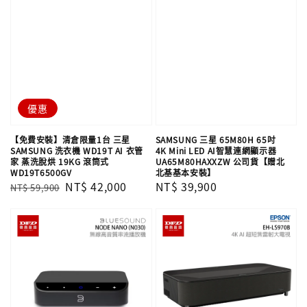
優惠
【免費安裝】清倉限量1台 三星
SAMSUNG 三星 65M80H 65吋
SAMSUNG 洗衣機 WD19T AI 衣管
4K Mini LED AI智慧連網顯示器
家 蒸洗脫烘 19KG 滾筒式
UA65M80HAXXZW 公司貨【贈北
WD19T6500GV
北基基本安裝】
Regular
Sale
NT$ 42,000
Regular
NT$ 39,900
NT$ 59,900
price
price
price