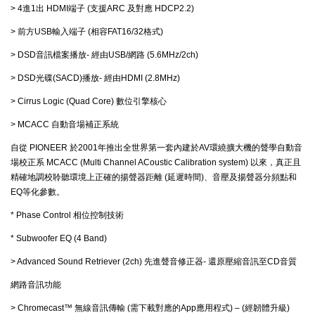
> 4進1出 HDMI端子 (支援ARC 及對應 HDCP2.2)
> 前方USB輸入端子 (相容FAT16/32格式)
> DSD音訊檔案播放- 經由USB/網路 (5.6MHz/2ch)
> DSD光碟(SACD)播放- 經由HDMI (2.8MHz)
> Cirrus Logic (Quad Core) 數位引擎核心
> MCACC 自動音場補正系統
自從 PIONEER 於2001年推出全世界第一套內建於AV環繞擴大機的聲學自動音
場校正系 MCACC (Multi Channel ACoustic Calibration system) 以來，真正且
精確地調校聆聽環境上正確的揚聲器距離 (延遲時間)、音壓及揚聲器分頻點和
EQ等化參數。
* Phase Control 相位控制技術
* Subwoofer EQ (4 Band)
> Advanced Sound Retriever (2ch) 先進聲音修正器- 還原壓縮音訊至CD音質
網路音訊功能
> Chromecast™ 無線音訊傳輸 (需下載對應的App應用程式) – (經韌體升級)