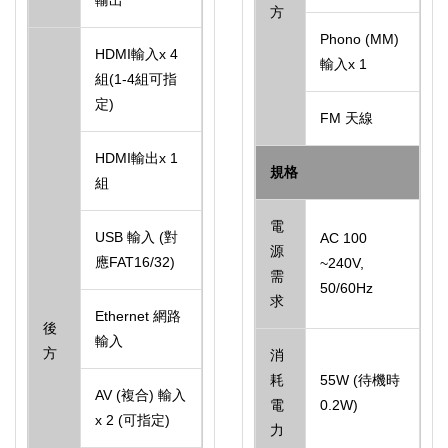
方
Phono (MM)
HDMI輸入x 4
輸入x 1
組(1-4組可指
定)
FM 天線
HDMI輸出x 1
規格
組
電
USB 輸入 (對
AC 100
源
應FAT16/32)
~240V,
需
50/60Hz
求
Ethernet 網路
後
輸入
方
消
耗
55W (待機時
AV (複合) 輸入
電
0.2W)
x 2 (可指定)
力