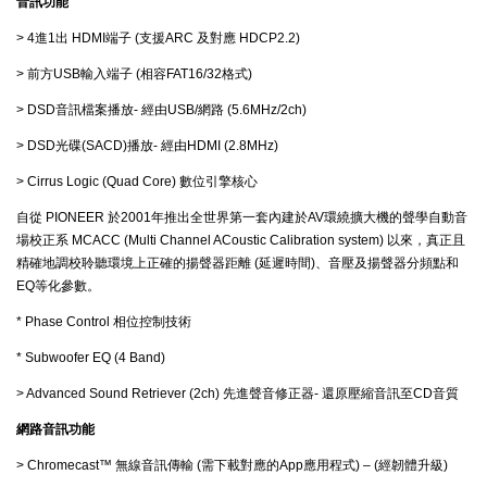
音訊功能
> 4進1出 HDMI端子 (支援ARC 及對應 HDCP2.2)
> 前方USB輸入端子 (相容FAT16/32格式)
> DSD音訊檔案播放- 經由USB/網路 (5.6MHz/2ch)
> DSD光碟(SACD)播放- 經由HDMI (2.8MHz)
> Cirrus Logic (Quad Core) 數位引擎核心
自從 PIONEER 於2001年推出全世界第一套內建於AV環繞擴大機的聲學自動音
場校正系 MCACC (Multi Channel ACoustic Calibration system) 以來，真正且
精確地調校聆聽環境上正確的揚聲器距離 (延遲時間)、音壓及揚聲器分頻點和
EQ等化參數。
* Phase Control 相位控制技術
* Subwoofer EQ (4 Band)
> Advanced Sound Retriever (2ch) 先進聲音修正器- 還原壓縮音訊至CD音質
網路音訊功能
> Chromecast™ 無線音訊傳輸 (需下載對應的App應用程式) – (經韌體升級)