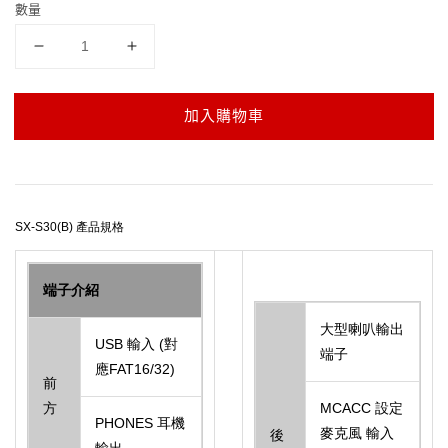
數量
加入購物車
SX-S30(B) 產品規格
端子介紹
大型喇叭輸出
USB 輸入 (對
端子
應FAT16/32)
前
方
MCACC 設定
PHONES 耳機
麥克風 輸入
後
輸出