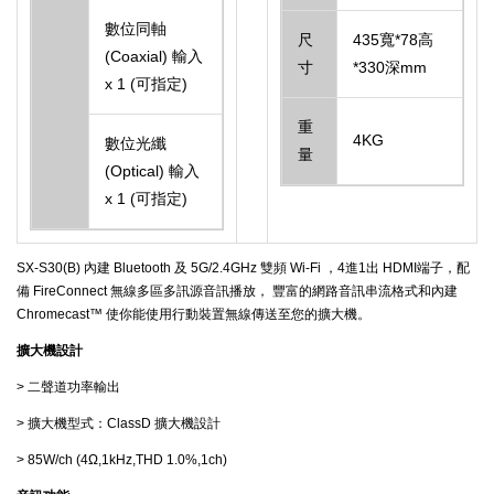
數位同軸
尺
435寬*78高
(Coaxial) 輸入
寸
*330深mm
x 1 (可指定)
重
4KG
數位光纖
量
(Optical) 輸入
x 1 (可指定)
SX-S30(B) 內建 Bluetooth 及 5G/2.4GHz 雙頻 Wi-Fi ，4進1出 HDMI端子，配
備 FireConnect 無線多區多訊源音訊播放， 豐富的網路音訊串流格式和內建
Chromecast™ 使你能使用行動裝置無線傳送至您的擴大機。
擴大機設計
> 二聲道功率輸出
> 擴大機型式：ClassD 擴大機設計
> 85W/ch (4Ω,1kHz,THD 1.0%,1ch)