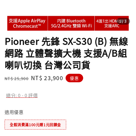
1
/3
Pioneer 先鋒 SX-S30 (B) 無線
網路 立體聲擴大機 支援A/B組
喇叭切換 台灣公司貨
Regular
Sale
NT$ 23,900
優惠
NT$ 25,900
price
price
總分:
0
-
0
評價
適用優惠
全館消費滿100元贈1元回饋金