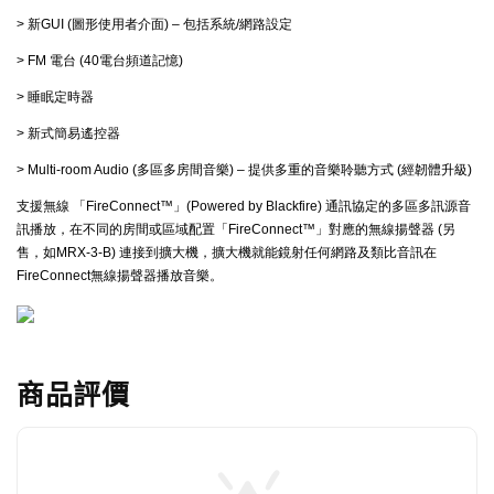
> 新GUI (圖形使用者介面) – 包括系統/網路設定
> FM 電台 (40電台頻道記憶)
> 睡眠定時器
> 新式簡易遙控器
> Multi-room Audio (多區多房間音樂) – 提供多重的音樂聆聽方式 (經韌體升級)
支援無線 「FireConnect™」(Powered by Blackfire) 通訊協定的多區多訊源音
訊播放，在不同的房間或區域配置「FireConnect™」對應的無線揚聲器 (另
售，如MRX-3-B) 連接到擴大機，擴大機就能鏡射任何網路及類比音訊在
FireConnect無線揚聲器播放音樂。
商品評價