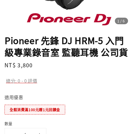
1
/6
Pioneer 先鋒 DJ HRM-5 入門
級專業錄音室 監聽耳機 公司貨
Regular
NT$ 3,800
price
總分:
0
-
0
評價
適用優惠
全館消費滿100元贈1元回饋金
數量