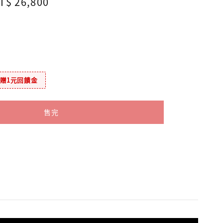
ale
T$ 26,800
售完
rice
元贈1元回饋金
售完