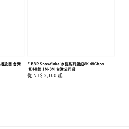
聯網播放器 台灣
FIBBR Snowflake 冰晶系列鍍銀8K 48Gbps
HDMI線 1M-3M 台灣公司貨
Regular
從
NT$ 2,100
起
price