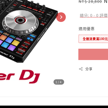
Regular
S
N
NT$ 28,800
price
p
總分:
0
-
0
評價
適用優惠
全館消費滿100
分享
1
/4