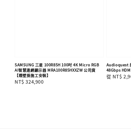
SAMSUNG 三星 100R85H 100吋 4K Micro RGB
Audioques
AI智慧連網顯示器 MRA100R85HXXZW 公司貨
48Gbps HD
【贈壁掛施工安裝】
Regular
從
NT$ 2,9
Regular
NT$ 324,900
price
price