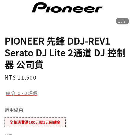
1
/2
PIONEER 先鋒 DDJ-REV1
Serato DJ Lite 2通道 DJ 控制
器 公司貨
Regular
NT$ 11,500
price
總分:
0
-
0
評價
適用優惠
全館消費滿100元贈1元回饋金