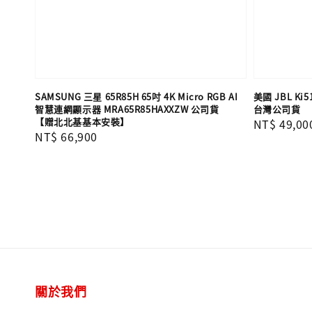
SAMSUNG 三星 65R85H 65吋 4K Micro RGB AI
美國 JBL K
智慧連網顯示器 MRA65R85HAXXZW 公司貨
台灣公司貨
【贈北北基基本安裝】
Regular
NT$ 49,00
Regular
NT$ 66,900
price
price
關於我們