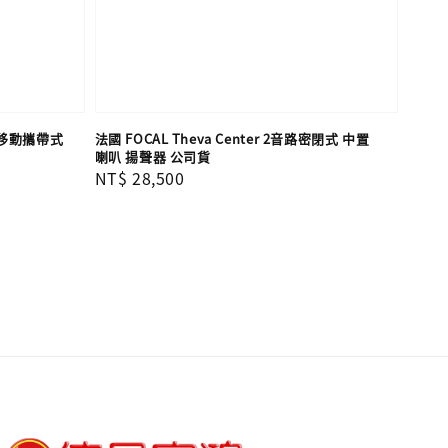
0吋 移動攜帶式
法國 FOCAL Theva Center 2音路密閉式 中置
喇叭 揚聲器 公司貨
Regular
NT$ 28,500
price