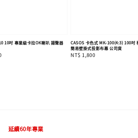
i510 10吋 專業級卡拉OK喇叭 揚聲器
CASOS 卡色式 MK-100(4:3) 10
簡易壁掛式投影布幕 公司貨
0
Regular
NT$ 1,800
price
延續60年專業