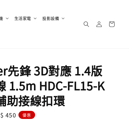
機
生活家電
投影設備
eer先鋒 3D對應 1.4版
 1.5m HDC-FL15-K
輔助接線扣環
le
$ 450
優惠
ice