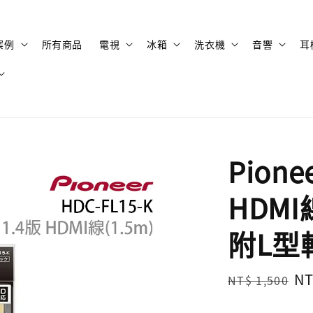
案例
所有商品
電視
冰箱
洗衣機
音響
耳
Pion
HDMI線
附L型
Regular
Sa
NT
NT$ 1,500
price
pr