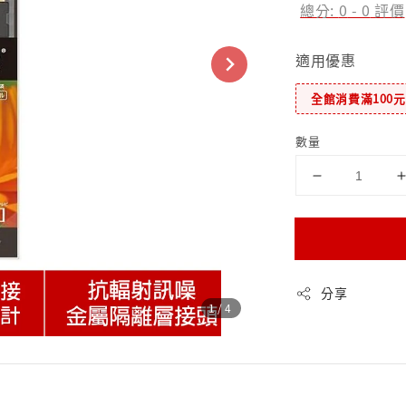
總分:
0
-
0
評價
適用優惠
全館消費滿100
數量
分享
1
/4