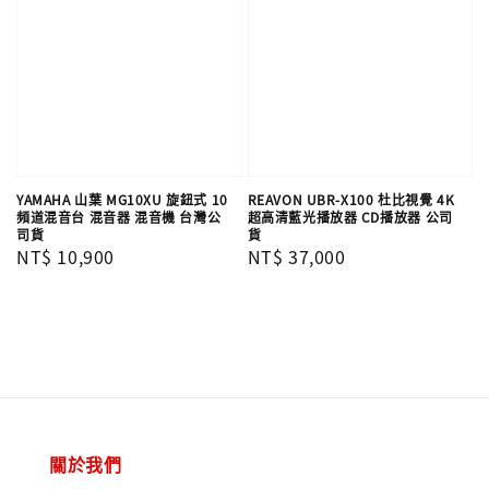
YAMAHA 山葉 MG10XU 旋鈕式 10
REAVON UBR-X100 杜比視覺 4K
頻道混音台 混音器 混音機 台灣公
超高清藍光播放器 CD播放器 公司
司貨
貨
Regular
NT$ 10,900
Regular
NT$ 37,000
price
price
關於我們