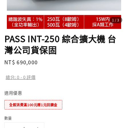
1
/3
PASS INT-250 綜合擴大機 台
灣公司貨保固
Regular
NT$ 690,000
price
總分:
0
-
0
評價
適用優惠
全館消費滿100元贈1元回饋金
數量