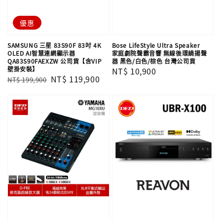
優惠
SAMSUNG 三星 83S90F 83吋 4K
Bose LifeStyle Ultra Speaker
OLED AI智慧連網顯示器
家庭劇院聲霸音響 無線後環繞揚聲
QA83S90FAEXZW 公司貨【含VIP
器 黑色/白色/棕色 台灣公司貨
壁掛安裝】
Regular
NT$ 10,900
Regular
Sale
NT$ 119,900
NT$ 199,900
price
price
price