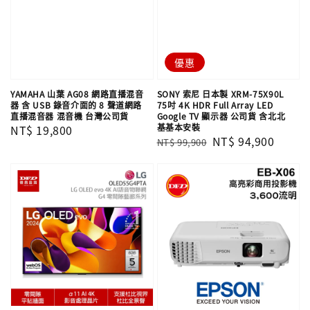
優惠
YAMAHA 山葉 AG08 網路直播混音
SONY 索尼 日本製 XRM-75X90L
器 含 USB 錄音介面的 8 聲道網路
75吋 4K HDR Full Array LED
直播混音器 混音機 台灣公司貨
Google TV 顯示器 公司貨 含北北
基基本安裝
Regular
NT$ 19,800
Regular
Sale
NT$ 94,900
NT$ 99,900
price
price
price