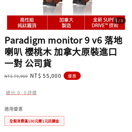
1
/3
Paradigm monitor 9 v6 落地
喇叭 櫻桃木 加拿大原裝進口
一對 公司貨
Regular
Sale
NT$ 55,000
優惠
NT$ 79,900
price
price
總分:
0
-
0
評價
適用優惠
全館消費滿100元贈1元回饋金