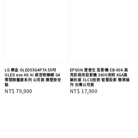
LG 樂金 OLED55G4PTA 55吋
EPSON 愛普生 投影機 EB-X06 高
OLED evo 4K AI 語音物聯網 G4
亮彩商用投影機 3600流明 XGA高
零間隙藝廊系列 公司貨 贈壁掛安
解析度 3LCD技術 智慧投影 簡單操
裝
作 台灣公司貨
Regular
NT$ 79,900
Regular
NT$ 17,900
price
price