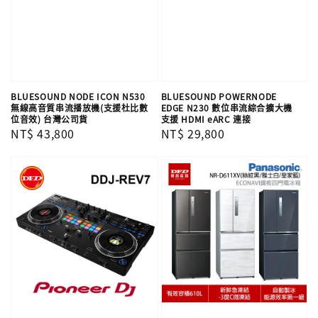
BLUESOUND NODE ICON N530
BLUESOUND POWERNODE
無線高音質串流播放機(支援杜比數
EDGE N230 數位串流綜合擴大機
位音效) 台灣公司貨
支援 HDMI eARC 連接
Regular
NT$ 43,800
Regular
NT$ 29,800
price
price