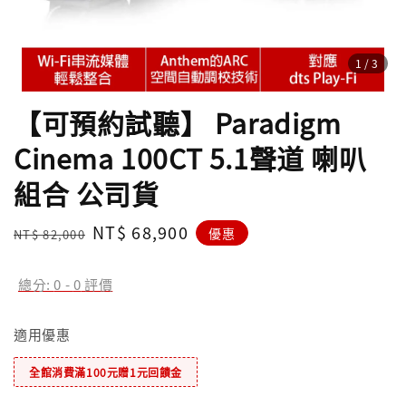
1
/3
【可預約試聽】 Paradigm
Cinema 100CT 5.1聲道 喇叭
組合 公司貨
Regular
Sale
NT$ 68,900
優惠
NT$ 82,000
price
price
總分:
0
-
0
評價
適用優惠
全館消費滿100元贈1元回饋金