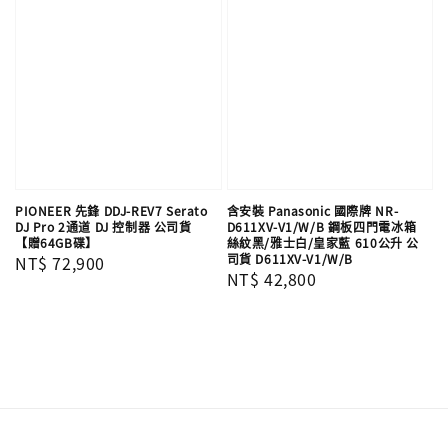
PIONEER 先鋒 DDJ-REV7 Serato
含安裝 Panasonic 國際牌 NR-
DJ Pro 2通道 DJ 控制器 公司貨
D611XV-V1/W/B 鋼板四門電冰箱
【贈64GB碟】
絲紋黑/雅士白/皇家藍 610公升 公
司貨 D611XV-V1/W/B
Regular
NT$ 72,900
Regular
NT$ 42,800
price
price