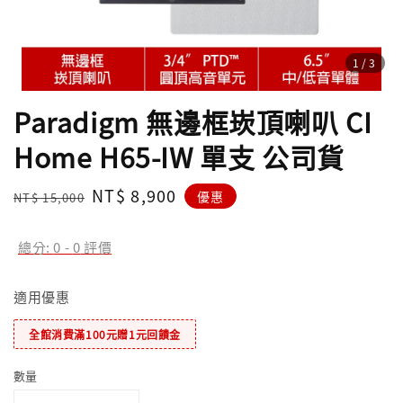
1
/3
Paradigm 無邊框崁頂喇叭 CI
Home H65-IW 單支 公司貨
Regular
Sale
NT$ 8,900
優惠
NT$ 15,000
price
price
總分:
0
-
0
評價
適用優惠
全館消費滿100元贈1元回饋金
數量