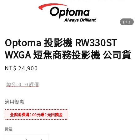
1
/3
Optoma 投影機 RW330ST
WXGA 短焦商務投影機 公司貨
Regular
NT$ 24,900
price
總分:
0
-
0
評價
適用優惠
全館消費滿100元贈1元回饋金
數量