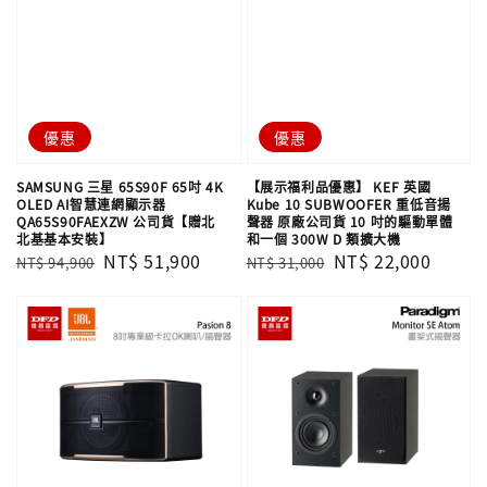
優惠
優惠
SAMSUNG 三星 65S90F 65吋 4K
【展示福利品優惠】 KEF 英國
OLED AI智慧連網顯示器
Kube 10 SUBWOOFER 重低音揚
QA65S90FAEXZW 公司貨【贈北
聲器 原廠公司貨 10 吋的驅動單體
北基基本安裝】
和一個 300W D 類擴大機
Regular
Sale
NT$ 51,900
Regular
Sale
NT$ 22,000
NT$ 94,900
NT$ 31,000
price
price
price
price