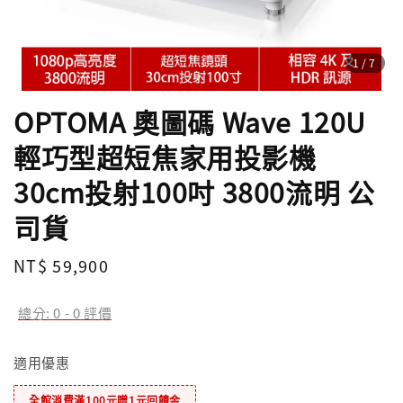
1
/7
OPTOMA 奧圖碼 Wave 120U
輕巧型超短焦家用投影機
30cm投射100吋 3800流明 公
司貨
Regular
NT$ 59,900
price
總分:
0
-
0
評價
適用優惠
全館消費滿100元贈1元回饋金