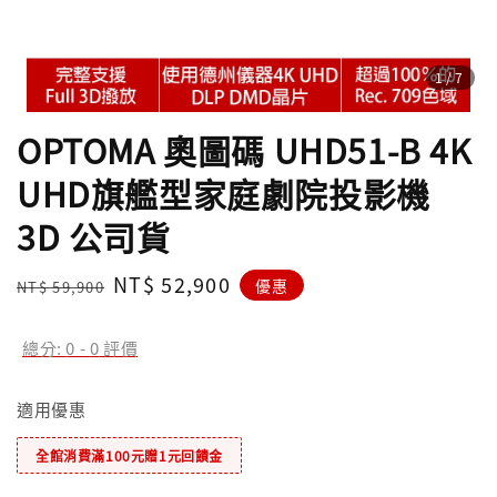
1
/7
OPTOMA 奧圖碼 UHD51-B 4K
UHD旗艦型家庭劇院投影機
3D 公司貨
Regular
Sale
NT$ 52,900
優惠
NT$ 59,900
price
price
總分:
0
-
0
評價
適用優惠
全館消費滿100元贈1元回饋金