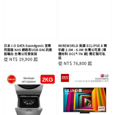
日本 I-O DATA Soundgenic 音樂
WIREWORLD 美國 ECLIPSE 8 喇
伺服器 NAS 網路和USB-DAC的連
叭線 2.0M - 6.0M 台灣公司貨 (導
接輸出 台灣公司貨保固
體材料 OCC®-7N 銅) 需訂製可私
訊
Regular
從
NT$ 19,900
起
Regular
從
NT$ 76,800
起
price
price