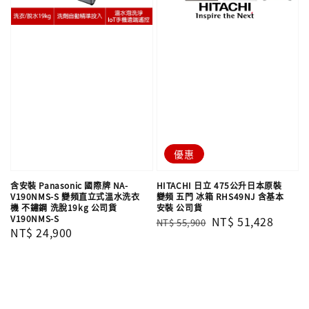
優惠
含安裝 Panasonic 國際牌 NA-
HITACHI 日立 475公升日本原裝
V190NMS-S 變頻直立式溫水洗衣
變頻 五門 冰箱 RHS49NJ 含基本
機 不鏽鋼 洗脫19kg 公司貨
安裝 公司貨
V190NMS-S
Regular
Sale
NT$ 51,428
NT$ 55,900
Regular
NT$ 24,900
price
price
price