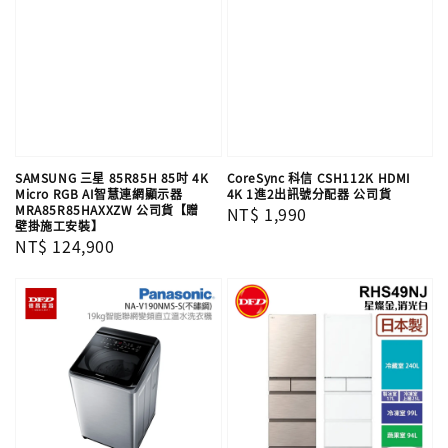
SAMSUNG 三星 85R85H 85吋 4K
CoreSync 科信 CSH112K HDMI
Micro RGB AI智慧連網顯示器
4K 1進2出訊號分配器 公司貨
MRA85R85HAXXZW 公司貨【贈
Regular
NT$ 1,990
壁掛施工安裝】
price
Regular
NT$ 124,900
price