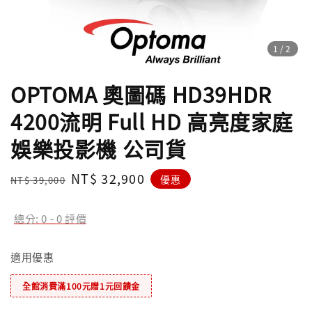
1
/2
OPTOMA 奧圖碼 HD39HDR
4200流明 Full HD 高亮度家庭
娛樂投影機 公司貨
Regular
Sale
NT$ 32,900
優惠
NT$ 39,000
price
price
總分:
0
-
0
評價
適用優惠
全館消費滿100元贈1元回饋金