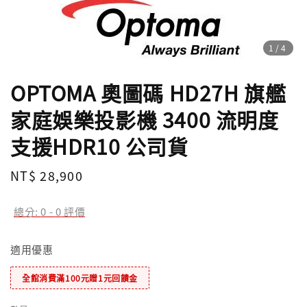
1
/4
OPTOMA 奧圖碼 HD27H 旗艦
家庭娛樂投影機 3400 流明度
支援HDR10 公司貨
Regular
NT$ 28,900
price
總分:
0
-
0
評價
適用優惠
全館消費滿100元贈1元回饋金