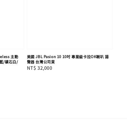
eless 主動
美國 JBL Pasion 10 10吋 專業級卡拉OK喇叭 揚
藍/礦石白/
聲器 台灣公司貨
Regular
NT$ 32,000
price