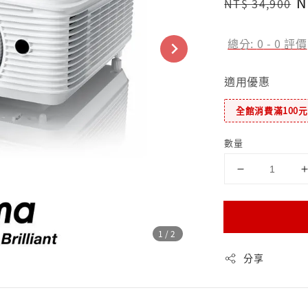
Regular
S
N
NT$ 34,900
price
p
總分:
0
-
0
評價
適用優惠
全館消費滿100
數量
1
/2
分享