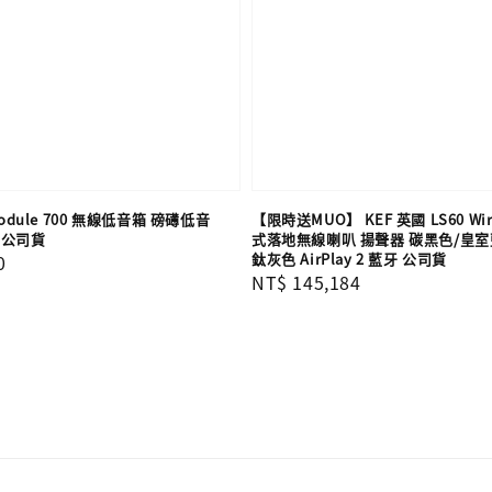
 Module 700 無線低音箱 磅礡低音
【限時送MUO】 KEF 英國 LS60 Wir
灣公司貨
式落地無線喇叭 揚聲器 碳黑色/皇室
鈦灰色 AirPlay 2 藍牙 公司貨
0
Regular
NT$ 145,184
price