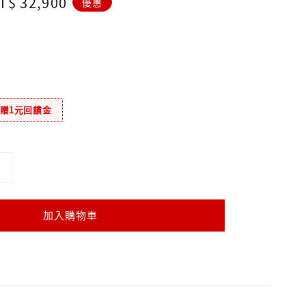
ale
T$ 32,900
優惠
rice
元贈1元回饋金
加入購物車