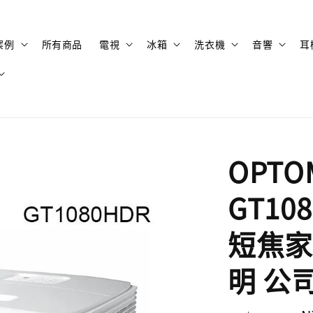
案例
所有商品
電視
冰箱
洗衣機
音響
耳
OPTO
GT108
短焦家
明 公