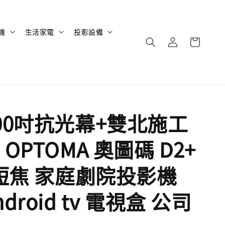
機
生活家電
投影設備
00吋抗光幕+雙北施工
OPTOMA 奧圖碼 D2+
超短焦 家庭劇院投影機
droid tv 電視盒 公司