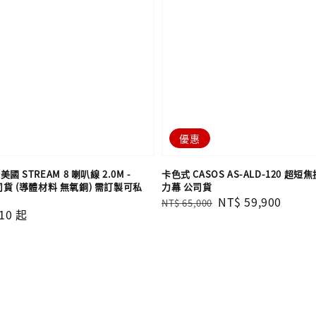
優惠
美國 STREAM 8 喇叭線 2.0M -
卡色式 CASOS AS-ALD-120 超
公司貨 (導體材料 無氧銅) 需訂製可私
力幕 公司貨
Regular
Sale
NT$ 59,900
NT$ 65,000
10
起
price
price