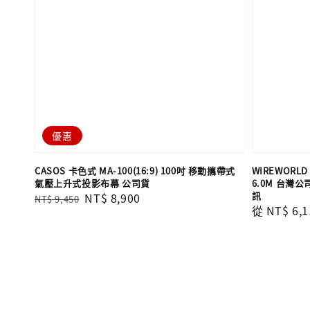
優惠
CASOS 卡色式 MA-100(16:9) 100吋 移動攜帶式
WIREWORLD 
氣壓上升式投影布幕 公司貨
6.0M 台灣
訊
Regular
Sale
NT$ 8,900
NT$ 9,450
Regular
從
NT$ 6,1
price
price
price