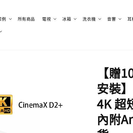
案例
所有商品
電視
冰箱
洗衣機
音響
耳
【贈1
安裝】 
4K 
內附An