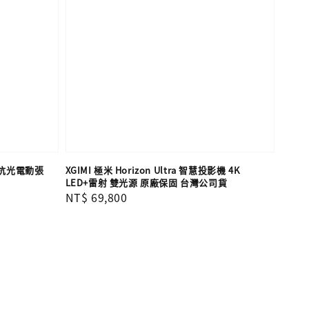
短焦抗光電動張
XGIMI 極米 Horizon Ultra 智慧投影機 4K
LED+雷射 雙光源 原廠保固 台灣公司貨
Regular
NT$ 69,800
price