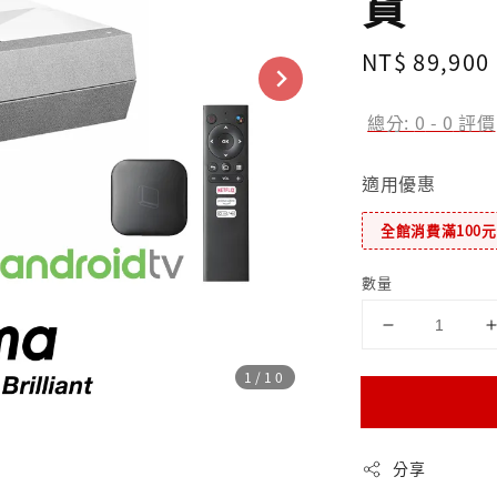
貨
Regular
NT$ 89,900
price
總分:
0
-
0
評價
適用優惠
全館消費滿100
數量
1
/10
分享