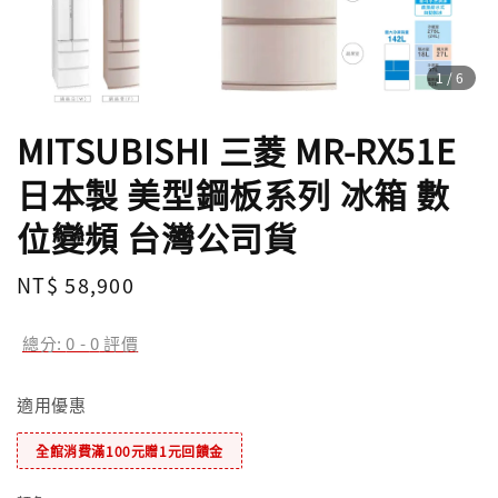
1
/6
MITSUBISHI 三菱 MR-RX51E
日本製 美型鋼板系列 冰箱 數
位變頻 台灣公司貨
Regular
NT$ 58,900
price
總分:
0
-
0
評價
適用優惠
全館消費滿100元贈1元回饋金