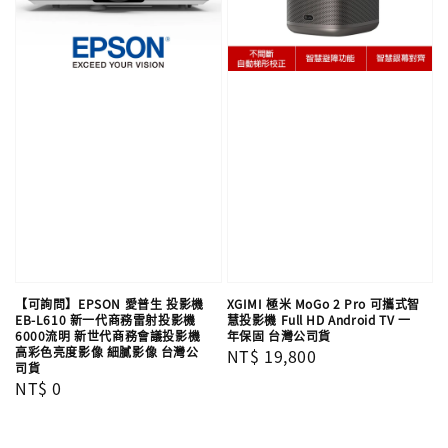
【可詢問】EPSON 愛普生 投影機
XGIMI 極米 MoGo 2 Pro 可攜式智
EB-L610 新一代商務雷射投影機
慧投影機 Full HD Android TV 一
6000流明 新世代商務會議投影機
年保固 台灣公司貨
高彩色亮度影像 細膩影像​ 台灣公
Regular
NT$ 19,800
司貨
price
Regular
NT$ 0
price