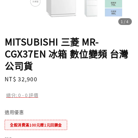
1
/4
MITSUBISHI 三菱 MR-
CGX37EN 冰箱 數位變頻 台灣
公司貨
Regular
NT$ 32,900
price
總分:
0
-
0
評價
適用優惠
全館消費滿100元贈1元回饋金