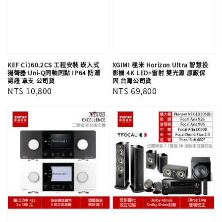
KEF Ci160.2CS 工程安裝 崁入式
XGIMI 極米 Horizon Ultra 智慧投
揚聲器 Uni-Q同軸同點 IP64 防潮
影機 4K LED+雷射 雙光源 原廠保
認證 單支​​​​​​​ 公司貨
固 台灣公司貨
Regular
NT$ 10,800
Regular
NT$ 69,800
price
price