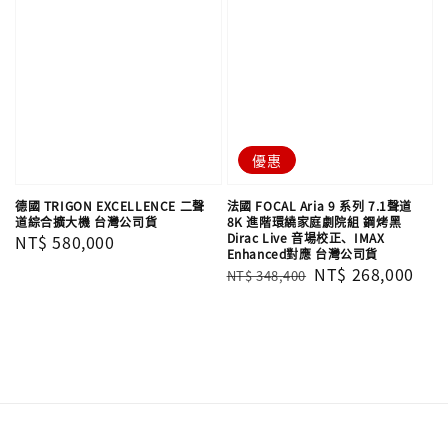
優惠
德國 TRIGON EXCELLENCE 二聲
法國 FOCAL Aria 9 系列 7.1聲道
道綜合擴大機 台灣公司貨
8K 進階環繞家庭劇院組 鋼烤黑
Dirac Live 音場校正、IMAX
Regular
NT$ 580,000
Enhanced對應 台灣公司貨
price
Regular
Sale
NT$ 268,000
NT$ 348,400
price
price