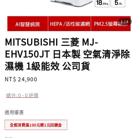
1
/4
MITSUBISHI 三菱 MJ-
EHV150JT 日本製 空氣清淨除
濕機 1級能效 公司貨
Regular
NT$ 24,900
price
總分:
0
-
0
評價
適用優惠
全館消費滿100元贈1元回饋金