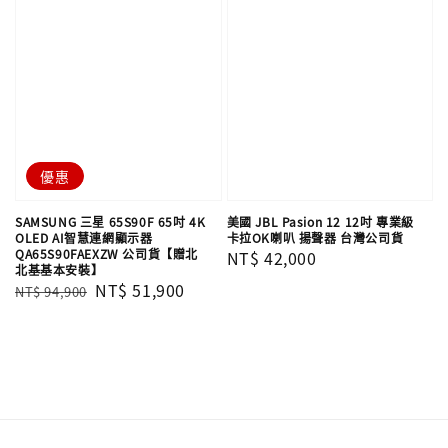
優惠
SAMSUNG 三星 65S90F 65吋 4K
美國 JBL Pasion 12 12吋 專業級
OLED AI智慧連網顯示器
卡拉OK喇叭 揚聲器 台灣公司貨
QA65S90FAEXZW 公司貨【贈北
Regular
NT$ 42,000
北基基本安裝】
price
Regular
Sale
NT$ 51,900
NT$ 94,900
price
price