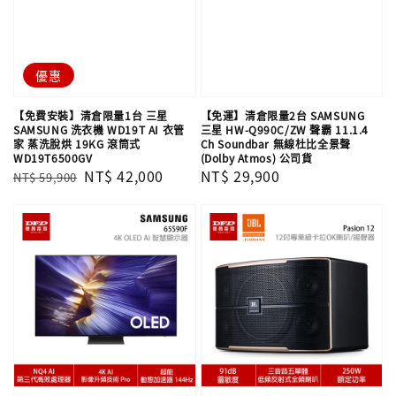
優惠
【免費安裝】清倉限量1台 三星
【免運】清倉限量2台 SAMSUNG
SAMSUNG 洗衣機 WD19T AI 衣管
三星 HW-Q990C/ZW 聲霸 11.1.4
家 蒸洗脫烘 19KG 滾筒式
Ch Soundbar 無線杜比全景聲
WD19T6500GV
(Dolby Atmos) 公司貨
Regular
Sale
NT$ 42,000
Regular
NT$ 29,900
NT$ 59,900
price
price
price