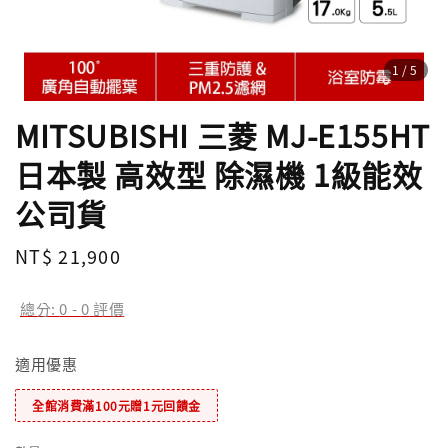
1
/5
MITSUBISHI 三菱 MJ-E155HT
日本製 高效型 除濕機 1級能效
公司貨
Regular
NT$ 21,900
price
總分:
0
-
0
評價
適用優惠
全館消費滿100元贈1元回饋金