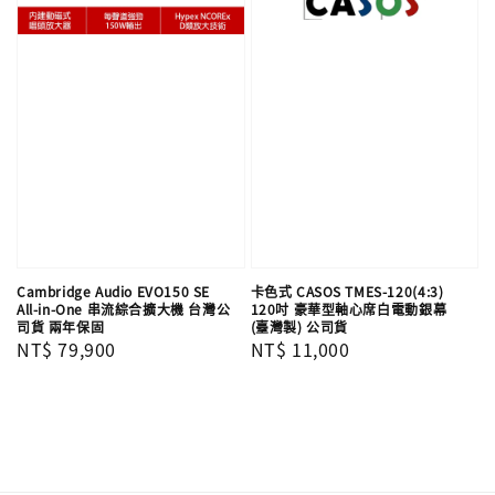
Cambridge Audio EVO150 SE
卡色式 CASOS TMES-120(4:3)
All-in-One 串流綜合擴大機 台灣公
120吋 豪華型軸心席白電動銀幕
司貨 兩年保固
(臺灣製) 公司貨
Regular
NT$ 79,900
Regular
NT$ 11,000
price
price