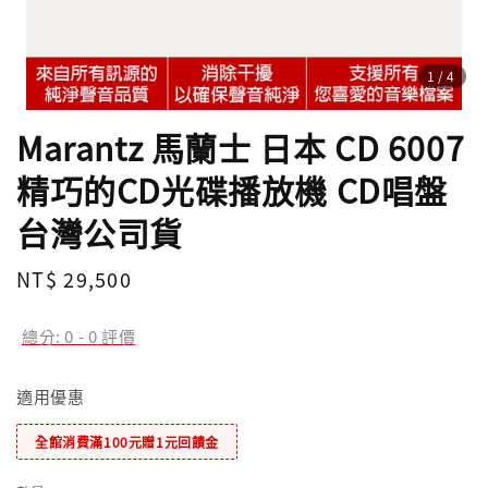
1
/4
Marantz 馬蘭士 日本 CD 6007
精巧的CD光碟播放機 CD唱盤
台灣公司貨
Regular
NT$ 29,500
price
總分:
0
-
0
評價
適用優惠
全館消費滿100元贈1元回饋金