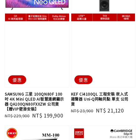
優惠
優惠
SAMSUNG 三星 100QN80F 100
KEF Ci4100QL 工程安裝 崁入式
吋 4K Mini QLED AI智慧連網顯示
揚聲器 Uni-Q同軸同點 單支​​​​​​​ 公司
器 QA100QN80FXXZW 公司貨
貨
【贈VIP壁掛安裝】
Regular
Sale
NT$ 21,120
NT$ 23,900
Regular
Sale
NT$ 199,900
NT$ 229,900
price
price
price
price