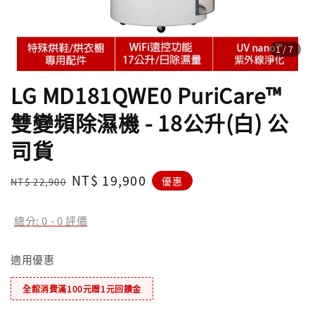
1
/7
LG MD181QWE0 PuriCare™
雙變頻除濕機 - 18公升(白) 公
司貨
Regular
Sale
NT$ 19,900
優惠
NT$ 22,900
price
price
總分:
0
-
0
評價
適用優惠
全館消費滿100元贈1元回饋金