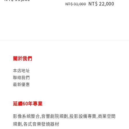
Regular
Sale
NT$ 22,000
NT$ 31,000
price
price
price
關於我們
本店地址
聯絡我們
最新優惠
延續60年專業
影像系統整合,音響劇院規劃,投影設備專賣,商業空間
規劃,各式音樂發燒器材