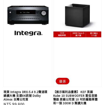
優惠
現貨 Integra DRX-5.4 9.2聲道環
【展示福利品優惠】 KEF 英國
繞擴大機 支援8K訊號 Dolby
Kube 10 SUBWOOFER 重低音揚
Atmos 台灣公司貨
聲器 原廠公司貨 10 吋的驅動單體
和一個 300W D 類擴大機
Regular
NT$ 99,800