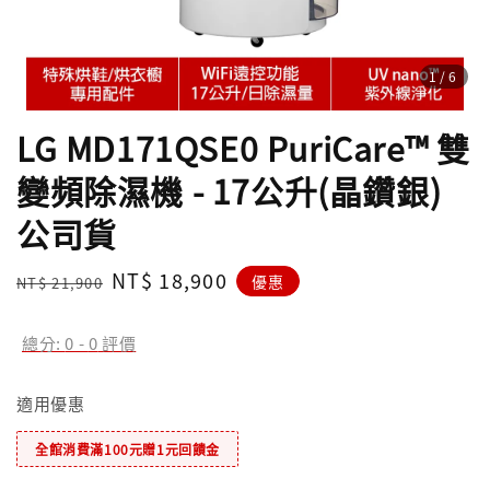
1
/6
LG MD171QSE0 PuriCare™ 雙
變頻除濕機 - 17公升(晶鑽銀)
公司貨
Regular
Sale
NT$ 18,900
優惠
NT$ 21,900
price
price
總分:
0
-
0
評價
適用優惠
全館消費滿100元贈1元回饋金