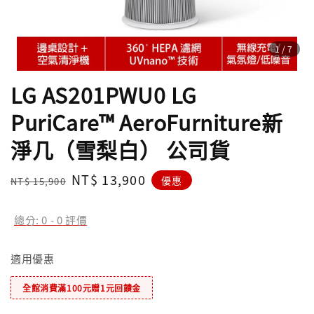
1
/7
LG AS201PWU0 LG
PuriCare™ AeroFurniture新
淨几（雪梨白） 公司貨
Regular
Sale
NT$ 13,900
優惠
NT$ 15,900
price
price
總分:
0
-
0
評價
適用優惠
全館消費滿100元贈1元回饋金