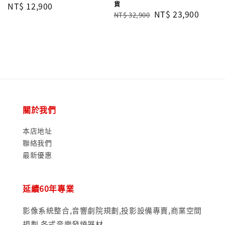
貨
Regular
NT$ 12,900
Regular
Sale
NT$ 23,900
NT$ 32,900
price
price
price
關於我們
本店地址
聯絡我們
最新優惠
延續60年專業
影像系統整合,音響劇院規劃,投影設備專賣,商業空間
規劃,各式音樂發燒器材