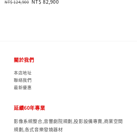
Regular
Sale
NT$ 82,900
NT$ 124,900
price
price
price
price
關於我們
本店地址
聯絡我們
最新優惠
延續60年專業
影像系統整合,音響劇院規劃,投影設備專賣,商業空間
規劃,各式音樂發燒器材