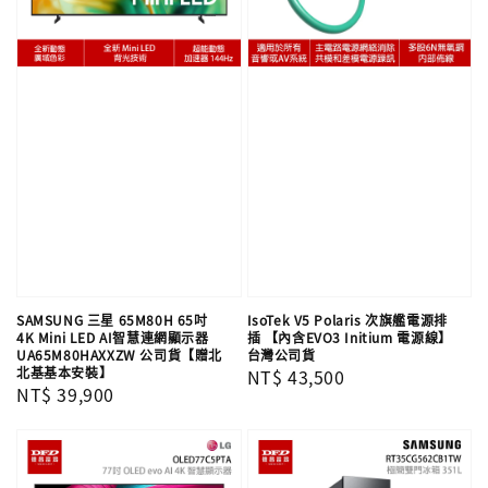
SAMSUNG 三星 65M80H 65吋
IsoTek V5 Polaris 次旗艦電源排
4K Mini LED AI智慧連網顯示器
插 【內含EVO3 Initium 電源線】
UA65M80HAXXZW 公司貨【贈北
台灣公司貨
北基基本安裝】
Regular
NT$ 43,500
Regular
NT$ 39,900
price
price