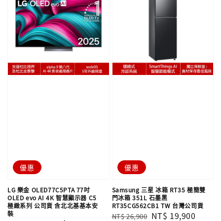
優惠
優惠
LG 樂金 OLED77C5PTA 77吋
Samsung 三星 冰箱 RT35 極簡雙
OLED evo AI 4K 智慧顯示器 C5
門冰箱 351L 石墨黑
極緻系列 公司貨 含北北基基本安
RT35CG562CB1 TW 台灣公司貨
裝
Regular
Sale
NT$ 19,900
NT$ 26,900