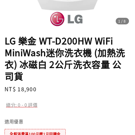
1
/8
LG 樂金 WT-D200HW WiFi
MiniWash迷你洗衣機 (加熱洗
衣) 冰磁白 2公斤洗衣容量 公
司貨
Regular
NT$ 18,900
price
總分:
0
-
0
評價
適用優惠
全館消費滿100元贈1元回饋金