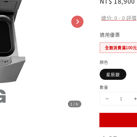
Regular
NT$ 18,900
price
總分:
0
-
0
評價
適用優惠
全館消費滿100
顏色
星辰銀
數量
1
/6