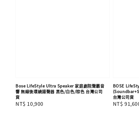
Bose LifeStyle Ultra Speaker 家庭劇院聲霸音
BOSE Lif
響 無線後環繞揚聲器 黑色/白色/棕色 台灣公司
(Soundbar
貨
台灣公司貨
Regular
NT$ 10,900
Regular
NT$ 91,60
price
price