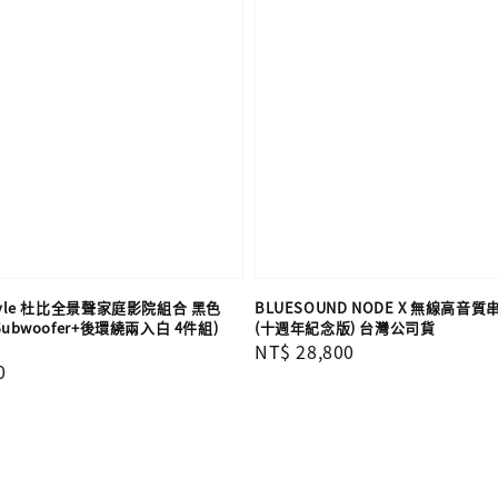
eStyle 杜比全景聲家庭影院組合 黑色
BLUESOUND NODE X 無線高音
+Subwoofer+後環繞兩入白 4件組)
(十週年紀念版) 台灣公司貨
Regular
NT$ 28,800
0
price