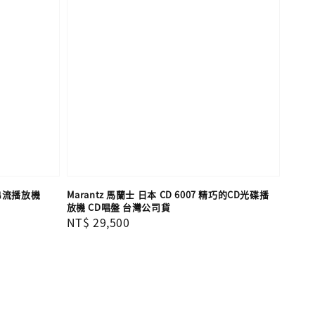
質串流播放機
Marantz 馬蘭士 日本 CD 6007 精巧的CD光碟播
放機 CD唱盤 台灣公司貨
Regular
NT$ 29,500
price