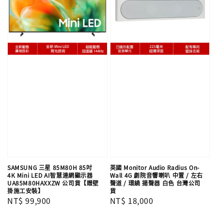
SAMSUNG 三星 85M80H 85吋
英國 Monitor Audio Radius On-
4K Mini LED AI智慧連網顯示器
Wall 4G 劇院音響喇叭 中置 / 左右
UA85M80HAXXZW 公司貨【贈壁
聲道 / 環繞 揚聲器 白色 台灣公司
掛施工安裝】
貨
Regular
NT$ 99,900
Regular
NT$ 18,000
price
price