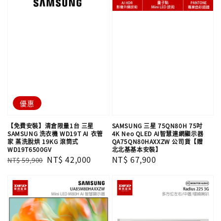
優惠
【免費安裝】清倉限量1台 三星
SAMSUNG 三星 75QN80H 75吋
SAMSUNG 洗衣機 WD19T AI 衣管
4K Neo QLED AI智慧連網顯示器
家 蒸洗脫烘 19KG 滾筒式
QA75QN80HAXXZW 公司貨【贈
WD19T6500GV
北北基基本安裝】
Regular
Sale
NT$ 42,000
Regular
NT$ 67,900
NT$ 59,900
price
price
price