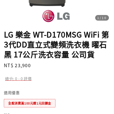
1
/10
LG 樂金 WT-D170MSG WiFi 第
3代DD直立式變頻洗衣機 曜石
黑 17公斤洗衣容量 公司貨
Regular
NT$ 23,900
price
總分:
0
-
0
評價
適用優惠
全館消費滿100元贈1元回饋金