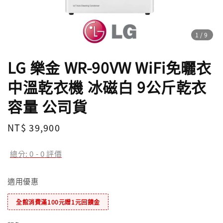
1
/9
LG 樂金 WR-90VW WiFi免曬衣
中溫乾衣機 冰磁白 9公斤乾衣
容量 公司貨
Regular
NT$ 39,900
price
總分:
0
-
0
評價
適用優惠
全館消費滿100元贈1元回饋金