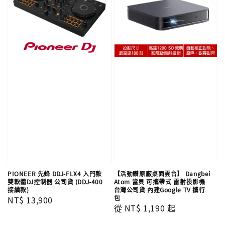
PIONEER 先鋒 DDJ-FLX4 入門款
【活動贈原廠桌面雲台】 Dangbei
雙軟體DJ控制器 公司貨 (DDJ-400
Atom 當貝 可攜帶式 雷射投影機
接續款)
台灣公司貨 內建Google TV 攜行
包
Regular
NT$ 13,900
Regular
從
NT$ 1,190
起
price
price