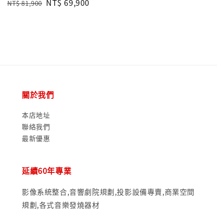
Regular
Sale
NT$ 69,900
NT$ 81,900
price
price
price
price
關於我們
本店地址
聯絡我們
最新優惠
延續60年專業
影像系統整合,音響劇院規劃,投影設備專賣,商業空間
規劃,各式音樂發燒器材