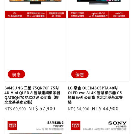
優惠
優惠
SAMSUNG 三星 75QN70F 75吋
LG 樂金 OLED48C5PTA 48吋
4K Mini QLED AI智慧連網顯示器
OLED evo AI 4K 智慧顯示器 C5
QA75QN70FAXXZW 公司貨【贈
極緻系列 公司貨 含北北基基本安
北北基基本安裝】
裝
Regular
Sale
NT$ 57,900
Regular
Sale
NT$ 44,900
NT$ 69,900
NT$ 54,900
price
price
price
price