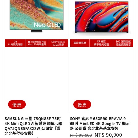
優惠
優惠
SAMSUNG 三星 75QN85F 75吋
SONY 索尼 Y-65XR90 BRAVIA 9
4K Mini QLED AI智慧連網顯示器
65吋 MiniLED 4K Google TV 顯示
QA75QN85FAXXZW 公司貨【贈
器 公司貨 含北北基基本安裝
北北基壁掛安裝】
Regular
Sale
NT$ 90,900
NT$ 99,900