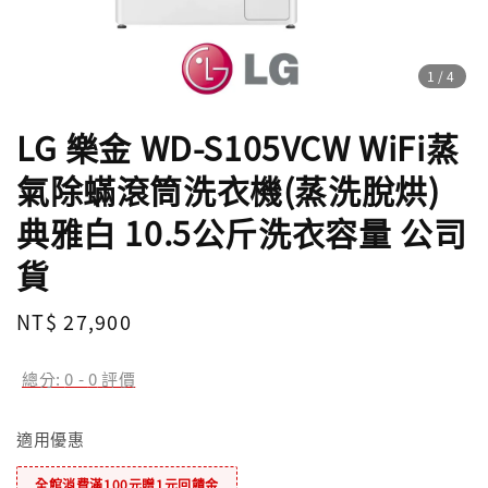
1
/4
LG 樂金 WD-S105VCW WiFi蒸
氣除蟎滾筒洗衣機(蒸洗脫烘)
典雅白 10.5公斤洗衣容量 公司
貨
Regular
NT$ 27,900
price
總分:
0
-
0
評價
適用優惠
全館消費滿100元贈1元回饋金