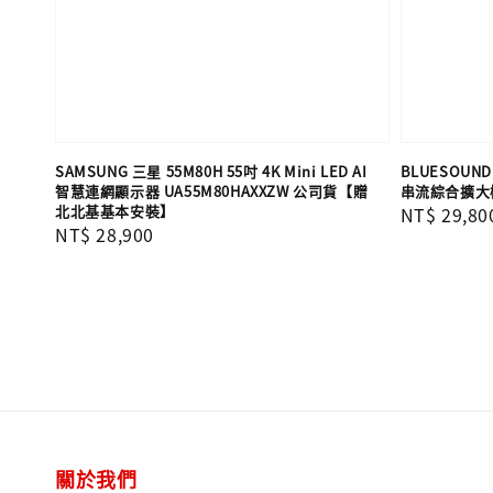
SAMSUNG 三星 55M80H 55吋 4K Mini LED AI
BLUESOUND
智慧連網顯示器 UA55M80HAXXZW 公司貨【贈
串流綜合擴大機 
北北基基本安裝】
Regular
NT$ 29,80
Regular
NT$ 28,900
price
price
關於我們