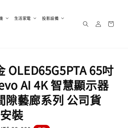
機
生活家電
投影設備
金 OLED65G5PTA 65吋
 evo AI 4K 智慧顯示器
零間隙藝廊系列 公司貨
安裝