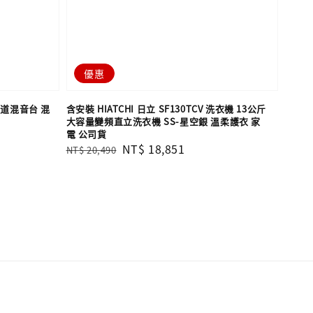
優惠
0頻道混音台 混
含安裝 HIATCHI 日立 SF130TCV 洗衣機 13公斤
大容量變頻直立洗衣機 SS-星空銀 溫柔護衣 家
電 公司貨
Regular
Sale
NT$ 18,851
NT$ 20,490
price
price