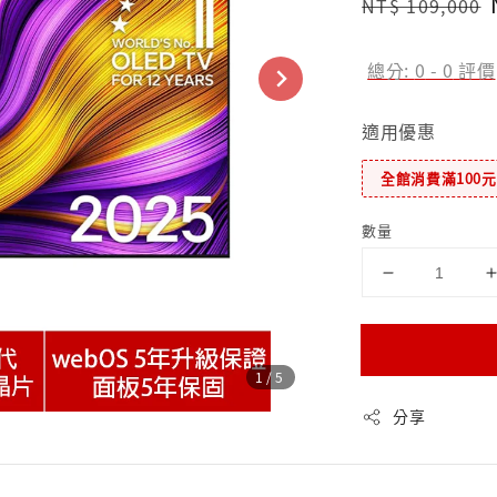
Regular
NT$ 109,000
price
總分:
0
-
0
評價
適用優惠
全館消費滿100
數量
1
/5
分享