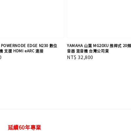
 POWERNODE EDGE N230 數位
YAMAHA 山葉 MG20XU 推桿式 2
支援 HDMI eARC 連接
音器 混音機 台灣公司貨
0
Regular
NT$ 32,800
price
延續60年專業