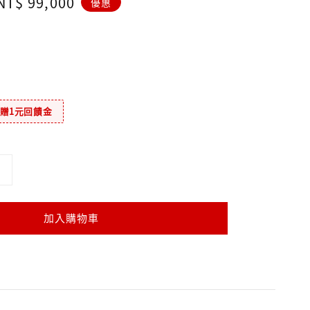
Sale
NT$ 99,000
優惠
price
元贈1元回饋金
加入購物車