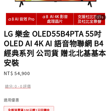
1
/9
LG 樂金 OLED55B4PTA 55吋
OLED AI 4K AI 語音物聯網 B4
經典系列 公司貨 贈北北基基本
安裝
Regular
NT$ 54,900
price
總分:
0
-
0
評價
適用優惠
全館消費滿100元贈1元回饋金