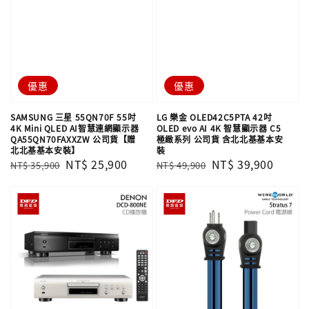
優惠
優惠
SAMSUNG 三星 55QN70F 55吋
LG 樂金 OLED42C5PTA 42吋
4K Mini QLED AI智慧連網顯示器
OLED evo AI 4K 智慧顯示器 C5
QA55QN70FAXXZW 公司貨【贈
極緻系列 公司貨 含北北基基本安
北北基基本安裝】
裝
Regular
Sale
NT$ 25,900
Regular
Sale
NT$ 39,900
NT$ 35,900
NT$ 49,900
price
price
price
price