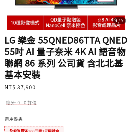
1
/9
LG 樂金 55QNED86TTA QNED
55吋 AI 量子奈米 4K AI 語音物
聯網 86 系列 公司貨 含北北基
基本安裝
Regular
NT$ 37,900
price
總分:
0
-
0
評價
適用優惠
全館消費滿100元贈1元回饋金