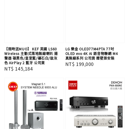
【限時送MUO】 KEF 英國 LS60
LG 樂金 OLED77M4PTA 77吋
Wireless 主動式落地無線喇叭 揚
OLED evo 4K AI 語音物聯網 M4
聲器 碳黑色/皇室藍/礦石白/鈦灰
真無線系列 公司貨 贈壁掛安裝
色 AirPlay 2 藍牙 公司貨
Regular
NT$ 199,000
Regular
NT$ 145,184
price
price