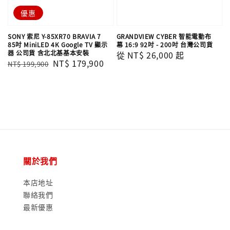
優惠
SONY 索尼 Y-85XR70 BRAVIA 7
GRANDVIEW CYBER 智能電動布
85吋 MiniLED 4K Google TV 顯示
幕 16:9 92吋 - 200吋 台灣公司貨
器 公司貨 含北北基基本安裝
Regular
從
NT$ 26,000
起
Regular
Sale
NT$ 179,900
NT$ 199,900
price
price
price
關於我們
本店地址
聯絡我們
最新優惠