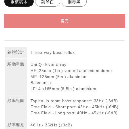
銀核桃木
鋼琴白
鋼琴黑
售完
箱體設計
Three-way bass reflex
驅動單體
Uni-Q driver array:
HF: 25mm (1in.) vented aluminium dome
MF: 125mm (5in.) aluminium
Bass units:
LF: 4 x165mm (6.5in.) aluminium
頻率範圍
Typical in room bass response: 33Hz (-6dB)
Free Field - Short port: 43Hz - 45kHz (-6dB)
Free Field - Long port: 40Hz - 45kHz (-6dB)
頻率響應
48Hz - 35kHz (±3dB)