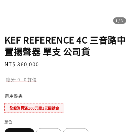
1
/3
KEF REFERENCE 4C 三音路中
置揚聲器 單支 公司貨
Regular
NT$ 360,000
售完
price
總分:
0
-
0
評價
適用優惠
全館消費滿100元贈1元回饋金
顏色