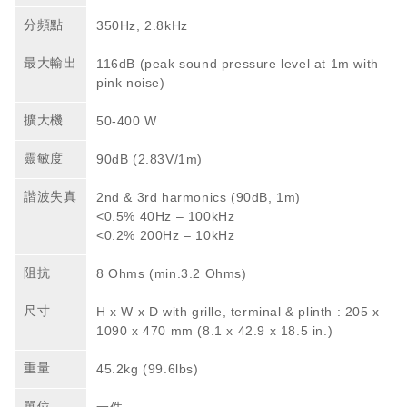
分頻點
350Hz, 2.8kHz
最大輸出
116dB (peak sound pressure level at 1m with
pink noise)
擴大機
50-400 W
靈敏度
90dB (2.83V/1m)
諧波失真
2nd & 3rd harmonics (90dB, 1m)
<0.5% 40Hz – 100kHz
<0.2% 200Hz – 10kHz
阻抗
8 Ohms (min.3.2 Ohms)
尺寸
H x W x D with grille, terminal & plinth : 205 x
1090 x 470 mm (8.1 x 42.9 x 18.5 in.)
重量
45.2kg (99.6lbs)
單位
一件