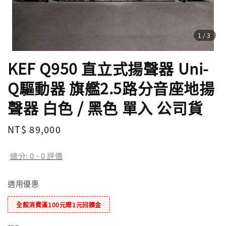
1
/3
KEF Q950 直立式揚聲器 Uni-
Q驅動器 旗艦2.5路分音座地揚
聲器 白色 / 黑色 單入 公司貨
Regular
NT$ 89,000
price
總分:
0
-
0
評價
適用優惠
全館消費滿100元贈1元回饋金