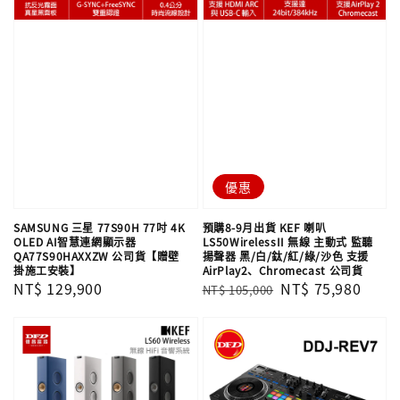
優惠
SAMSUNG 三星 77S90H 77吋 4K
預購8-9月出貨 KEF 喇叭
OLED AI智慧連網顯示器
LS50WirelessII 無線 主動式 監聽
QA77S90HAXXZW 公司貨【贈壁
揚聲器 黑/白/鈦/紅/綠/沙色 支援
掛施工安裝】
AirPlay2、Chromecast 公司貨
Regular
NT$ 129,900
Regular
Sale
NT$ 75,980
NT$ 105,000
price
price
price