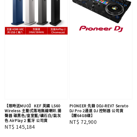
【限時送MUO】 KEF 英國 LS60
PIONEER 先鋒 DDJ-REV7 Serato
Wireless 主動式落地無線喇叭 揚
DJ Pro 2通道 DJ 控制器 公司貨
聲器 碳黑色/皇室藍/礦石白/鈦灰
【贈64GB碟】
色 AirPlay 2 藍牙 公司貨
Regular
NT$ 72,900
Regular
NT$ 145,184
price
price