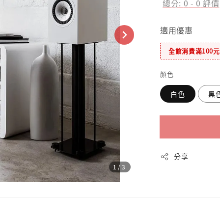
總分:
0
-
0
評價
適用優惠
全館消費滿100
顏色
白色
黑
分享
1
/3