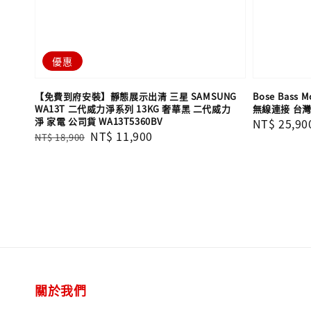
優惠
【免費到府安裝】靜態展示出清 三星 SAMSUNG
Bose Bass
WA13T 二代威力淨系列 13KG 奢華黑 二代威力
無線連接 台
淨 家電 公司貨 WA13T5360BV
Regular
NT$ 25,90
Regular
Sale
NT$ 11,900
NT$ 18,900
price
price
price
關於我們