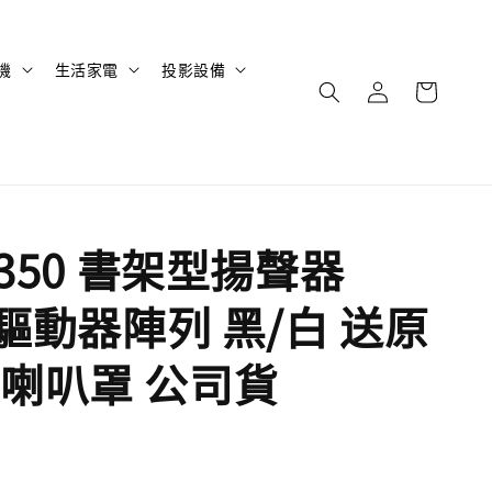
機
生活家電
投影設備
Q350 書架型揚聲器
Q驅動器陣列 黑/白 送原
喇叭罩 公司貨
售完