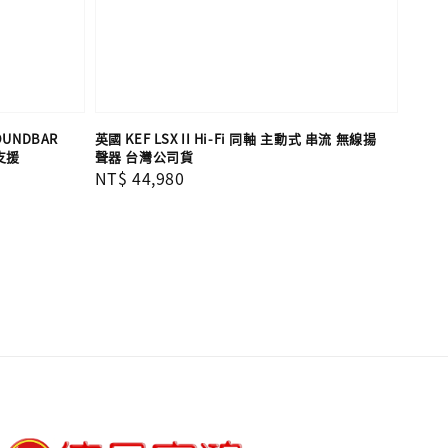
OUNDBAR
英國 KEF LSX II Hi-Fi 同軸 主動式 串流 無線揚
 支援
聲器 台灣公司貨
Regular
NT$ 44,980
price