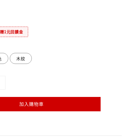
元贈1元回饋金
色
木紋
加入購物車