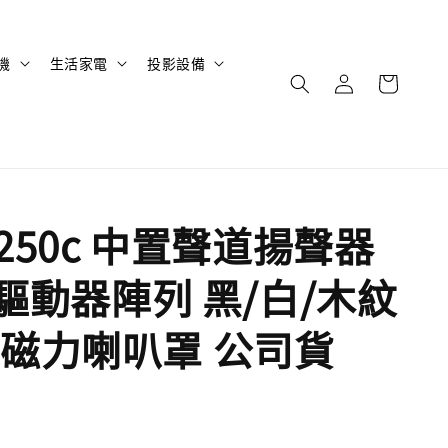
機
生活家電
投影設備
Q250c 中置聲道揚聲器
-Q驅動器陣列 黑/白/木紋
磁力喇叭罩 公司貨