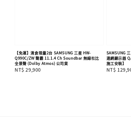
【免運】清倉限量2台 SAMSUNG 三星 HW-
SAMSUNG 三星
Q990C/ZW 聲霸 11.1.4 Ch Soundbar 無線杜比
連網顯示器 QA
全景聲 (Dolby Atmos) 公司貨
施工安裝】
Regular
NT$ 29,900
Regular
NT$ 129,9
price
price