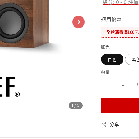
總分:
0
-
0
評價
適用優惠
全館消費滿100
顏色
白色
黑
數量
1
/3
分享