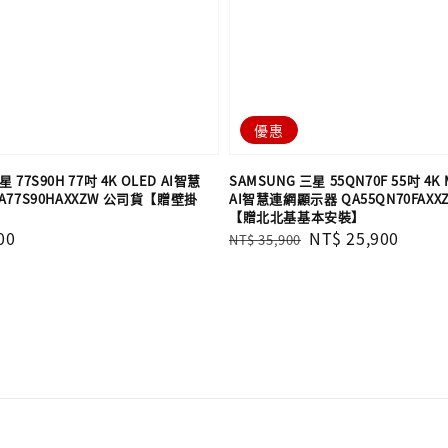
優惠
 77S90H 77吋 4K OLED AI智慧
SAMSUNG 三星 55QN70F 55吋 4K 
77S90HAXXZW 公司貨【贈壁掛
AI智慧連網顯示器 QA55QN70FAXX
【贈北北基基本安裝】
00
Regular
Sale
NT$ 25,900
NT$ 35,900
price
price