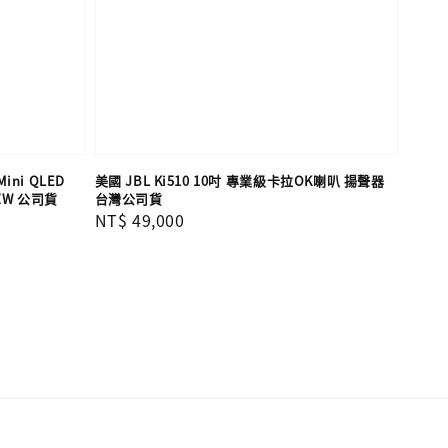
Mini QLED
美國 JBL Ki510 10吋 專業級卡拉OK喇叭 揚聲器
ZW 公司貨
台灣公司貨
Regular
NT$ 49,000
price