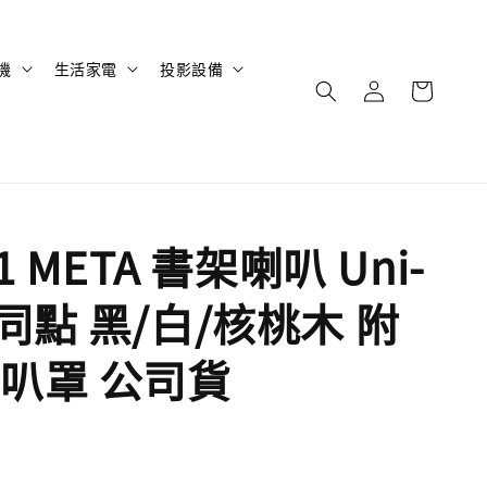
機
生活家電
投影設備
Q1 META 書架喇叭 Uni-
同點 黑/白/核桃木 附
叭罩 公司貨