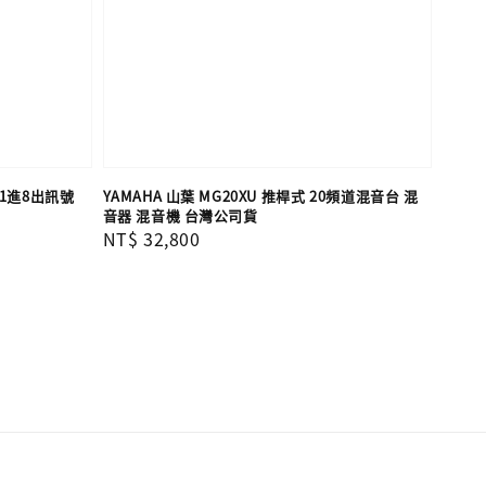
4K 1進8出訊號
YAMAHA 山葉 MG20XU 推桿式 20頻道混音台 混
音器 混音機 台灣公司貨
Regular
NT$ 32,800
price