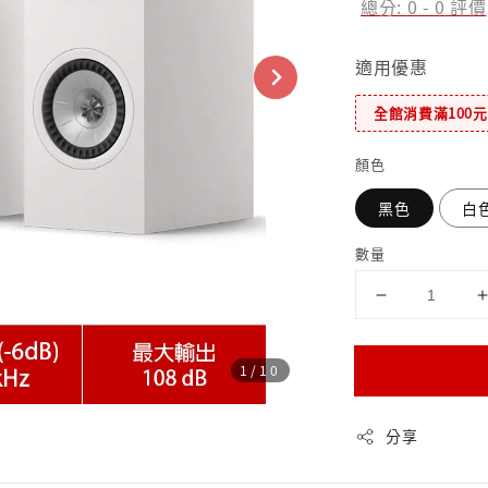
總分:
0
-
0
評價
適用優惠
全館消費滿100
顏色
黑色
白
數量
1
/10
分享