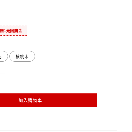
元贈1元回饋金
色
核桃木
加入購物車