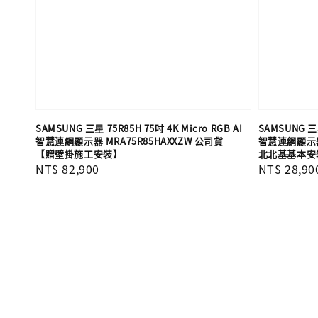
SAMSUNG 三星 75R85H 75吋 4K Micro RGB AI
SAMSUNG 三星
智慧連網顯示器 MRA75R85HAXXZW 公司貨
智慧連網顯示器 
【贈壁掛施工安裝】
北北基基本安
Regular
NT$ 82,900
Regular
NT$ 28,90
price
price