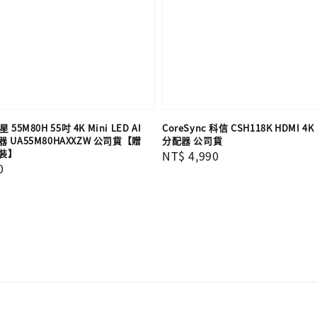
 55M80H 55吋 4K Mini LED AI
CoreSync 科信 CSH118K HDMI 
UA55M80HAXXZW 公司貨【贈
分配器 公司貨
裝】
Regular
NT$ 4,990
0
price