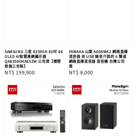
SAMSUNG 三星 83S90H 83吋 4K
YAMAHA 山葉 AG06MK2 網路直播
OLED AI智慧連網顯示器
混音器 含 USB 錄音介面的 6 聲道
QA83S90HAEXZW 公司貨【贈壁
網路直播混音器 混音機 台灣公司
掛施工安裝】
貨
Regular
NT$ 199,900
Regular
NT$ 8,000
price
price