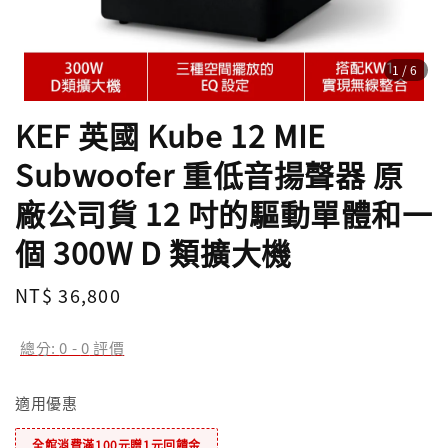
1
/6
KEF 英國 Kube 12 MIE
Subwoofer 重低音揚聲器 原
廠公司貨 12 吋的驅動單體和一
個 300W D 類擴大機
Regular
NT$ 36,800
price
總分:
0
-
0
評價
適用優惠
全館消費滿100元贈1元回饋金